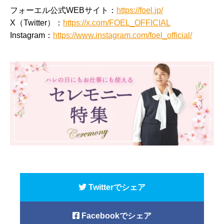
フォーエル公式WEBサイト：
https://foel.jp/
X（Twitter）：
https://x.com/FOEL_OFFICIAL
Instagram：
https://www.instagram.com/foel_official/
Twitterでシェア
Facebookでシェア