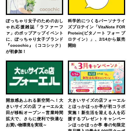
ぽっちゃり女子のためのおし
科学的につくるパーソナライ
ゃれ応援雑誌「ラファーフ
ズプロテイン「VitaNote FOR
ァ」のポップアップイベント
Protein(ビタノート フォー プ
に、ぽっちゃり女子ブランド
ロテイン）」、2/14から販売
『cocochic』（ココシック）
開始
が初参加！
開放感あふれる新空間へ！大
大きいサイズの店フォーエル
きいサイズの店 フォーエル太
とほっかほっか亭が初コラボ
田が移転オープン～営業時間
実施！新生活を迎える人を応
拡大で、さらに便利で快適な
援するプレゼントキャンペー
お買い物環境を実現～
ンほっかほっか亭 春の旬限定
商品購入で最大5,000円クーポ