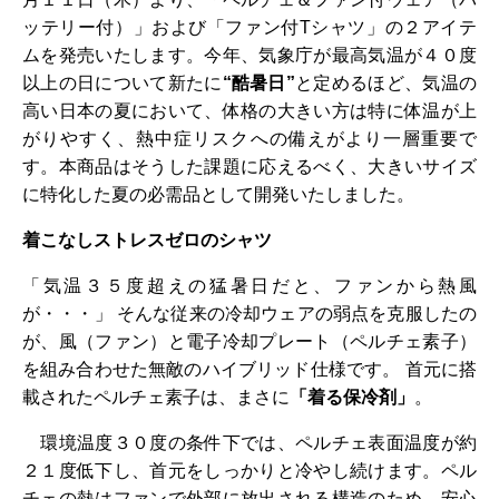
ッテリー付）」および「ファン付Tシャツ」の２アイテ
ムを発売いたします。今年、気象庁が最高気温が４０度
以上の日について新たに
“酷暑日”
と定めるほど、気温の
高い日本の夏において、体格の大きい方は特に体温が上
がりやすく、熱中症リスクへの備えがより一層重要で
す。本商品はそうした課題に応えるべく、大きいサイズ
に特化した夏の必需品として開発いたしました。
着こなしストレスゼロのシャツ
「気温３５度超えの猛暑日だと、ファンから熱風
が・・・」 そんな従来の冷却ウェアの弱点を克服したの
が、風（ファン）と電子冷却プレート（ペルチェ素子）
を組み合わせた無敵のハイブリッド仕様です。 首元に搭
載されたペルチェ素子は、まさに
「着る保冷剤」
。
環境温度３０度の条件下では、ペルチェ表面温度が約
２１度低下し、首元をしっかりと冷やし続けます。ペル
チェの熱はファンで外部に放出される構造のため、安心