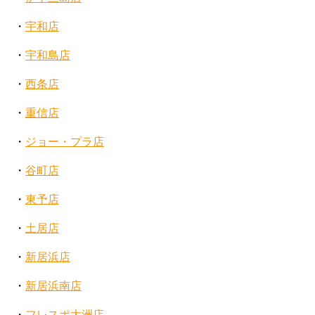
・
宇和店
・
宇和島店
・
西条店
・
重信店
・
ジョー・プラ店
・
谷町店
・
東予店
・
土居店
・
新居浜店
・
新居浜南店
・
フレスポ大洲店