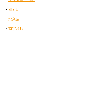
・
別府店
・
北条店
・
南宇和店