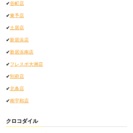
✔
谷町店
✔
東予店
✔
土居店
✔
新居浜店
✔
新居浜南店
✔
フレスポ大洲店
✔
別府店
✔
北条店
✔
南宇和店
クロコダイル