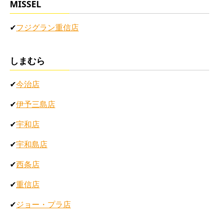
MISSEL
✔
フジグラン重信店
しまむら
✔
今治店
✔
伊予三島店
✔
宇和店
✔
宇和島店
✔
西条店
✔
重信店
✔
ジョー・プラ店