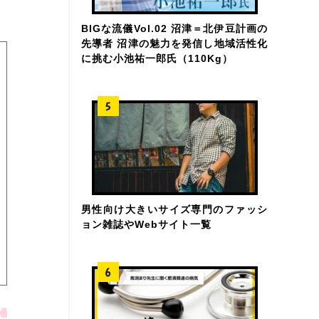
BIGな流儀Vol.02 沼津＝北伊豆計画の
先導者 沼津の魅力を発信し地域活性化
に挑む小池祐一郎氏（110Kg）
男性向け大きいサイズ専門のファッシ
ョン雑誌やWebサイト一覧