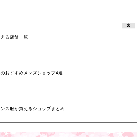
買える店舗一覧
のおすすめメンズショップ4選
メンズ服が買えるショップまとめ