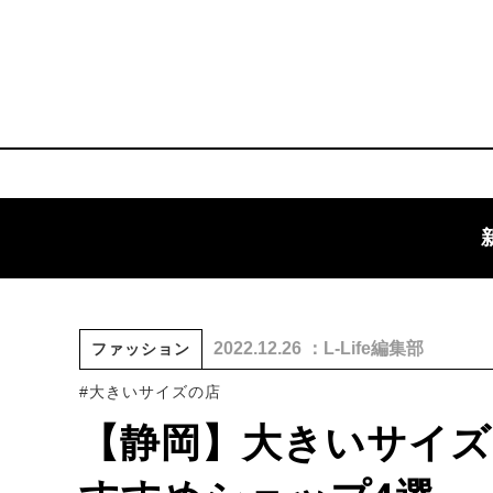
2022.12.26 ：L-Life編集部
ファッション
#大きいサイズの店
【静岡】大きいサイズ