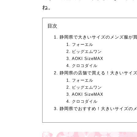
ね。
目次
静岡県で大きいサイズのメンズ服が
フォーエル
ビッグエムワン
AOKI SizeMAX
クロコダイル
静岡県の店舗で買える！大きいサイズ
フォーエル
ビッグエムワン
AOKI SizeMAX
クロコダイル
静岡県でおすすめ！大きいサイズの