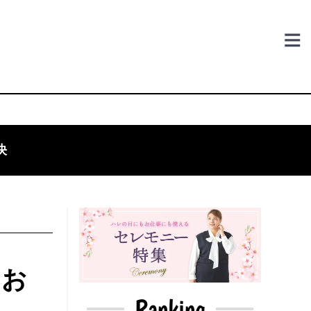
決
！お
Ranking