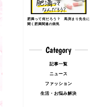
肥満って何だろう？ 馬渕まり先生に
聞く肥満関連の病気
Category
記事一覧
ニュース
ファッション
生活・お悩み解決