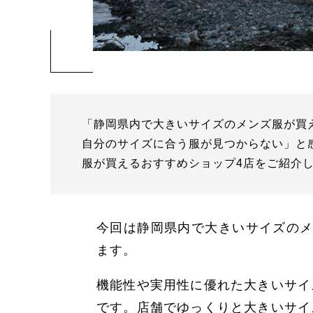
「静岡県内で大きいサイズのメンズ服が買
自分のサイズに合う服が見つからない」と
服が買えるおすすめショップ4店をご紹介
今回は静岡県内で大きいサイズのメ
ます。
機能性や実用性に優れた大きいサイ
です。店舗でゆっくりと大きいサイ