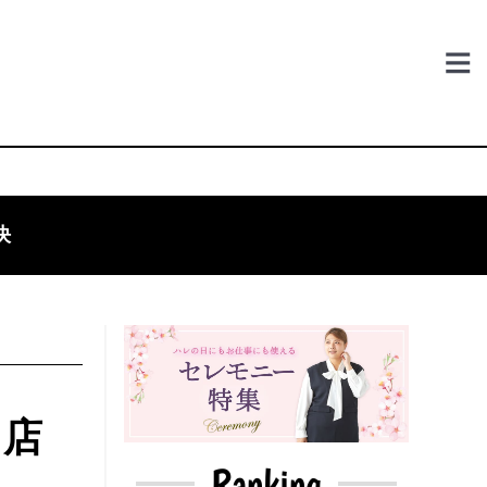
決
る店
Ranking