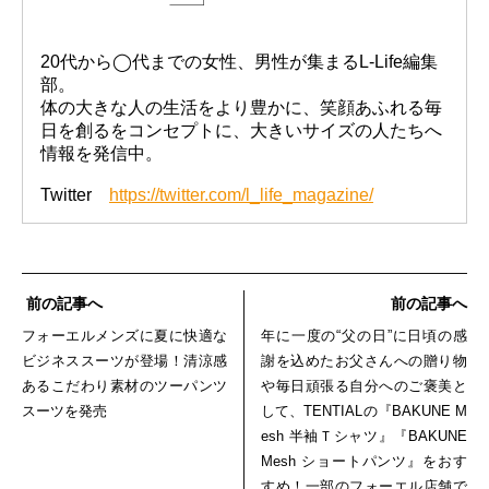
20代から◯代までの女性、男性が集まるL-Life編集
部。
体の大きな人の生活をより豊かに、笑顔あふれる毎
日を創るをコンセプトに、大きいサイズの人たちへ
情報を発信中。
Twitter
https://twitter.com/l_life_magazine/
前の記事へ
前の記事へ
フォーエルメンズに夏に快適な
年に一度の“父の日”に日頃の感
ビジネススーツが登場！清涼感
謝を込めたお父さんへの贈り物
あるこだわり素材のツーパンツ
や毎日頑張る自分へのご褒美と
スーツを発売
して、TENTIALの『BAKUNE M
esh 半袖Ｔシャツ』『BAKUNE
Mesh ショートパンツ』をおす
すめ！一部のフォーエル店舗で