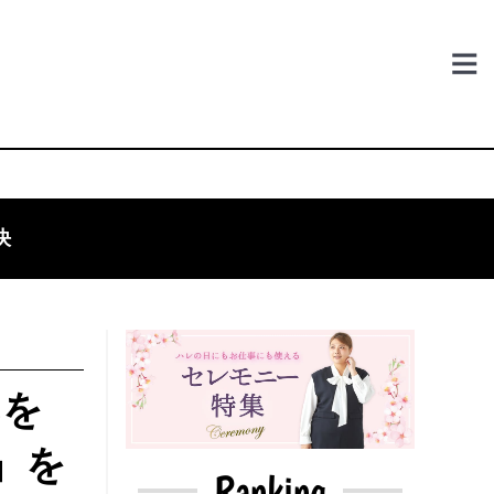
決
みを
y」を
Ranking