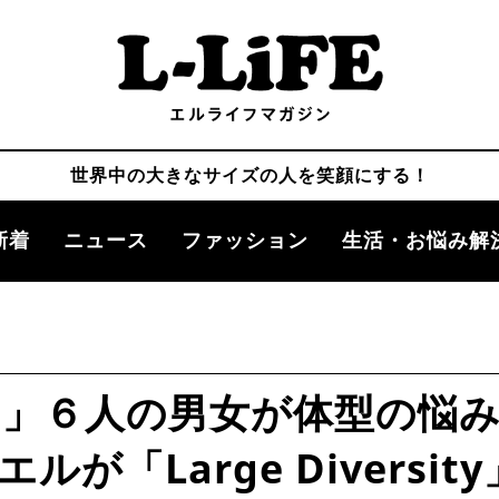
世界中の大きなサイズの人を笑顔にする！
新着
ニュース
ファッション
生活・お悩み解
」６人の男女が体型の悩
「Large Diversit