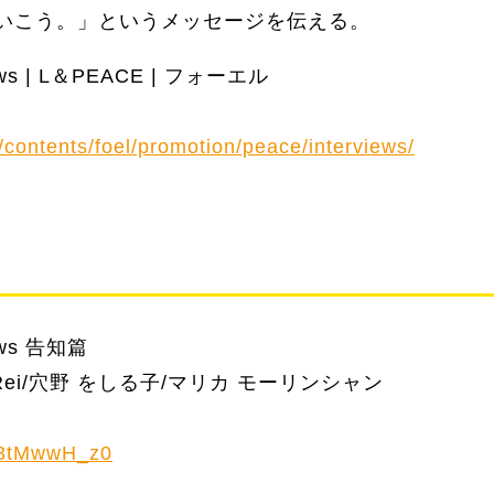
いこう。」というメッセージを伝える。
iews | L＆PEACE | フォーエル
jp/contents/foel/promotion/peace/interviews/
iews 告知篇
Rei/穴野 をしる子/マリカ モーリンシャン
Kr3tMwwH_z0