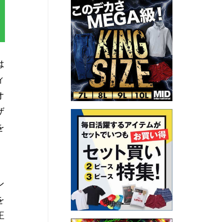
は
ィ
オ
ザ
を
ン
を
正