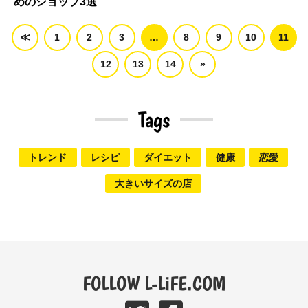
めのショップ3選
≪
1
2
3
…
8
9
10
11
12
13
14
»
Tags
トレンド
レシピ
ダイエット
健康
恋愛
大きいサイズの店
FOLLOW L-LiFE.COM