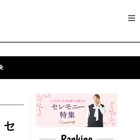
決
！セ
Ranking