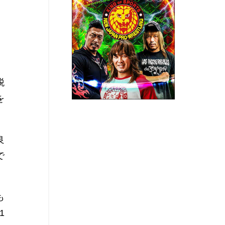
税
を
良
で
も
1