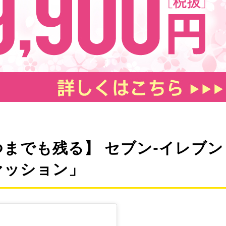
までも残る】 セブン-イレブン
ァッション」