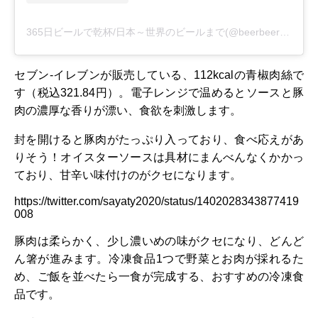
365日ビールで乾杯/日本～世界のビールまで(@beerbeer3107)がシェアした投稿
セブン-イレブンが販売している、112kcalの青椒肉絲で
す（税込321.84円）。電子レンジで温めるとソースと豚
肉の濃厚な香りが漂い、食欲を刺激します。
封を開けると豚肉がたっぷり入っており、食べ応えがあ
りそう！オイスターソースは具材にまんべんなくかかっ
ており、甘辛い味付けのがクセになります。
https://twitter.com/sayaty2020/status/1402028343877419
008
豚肉は柔らかく、少し濃いめの味がクセになり、どんど
ん箸が進みます。冷凍食品1つで野菜とお肉が採れるた
め、ご飯を並べたら一食が完成する、おすすめの冷凍食
品です。