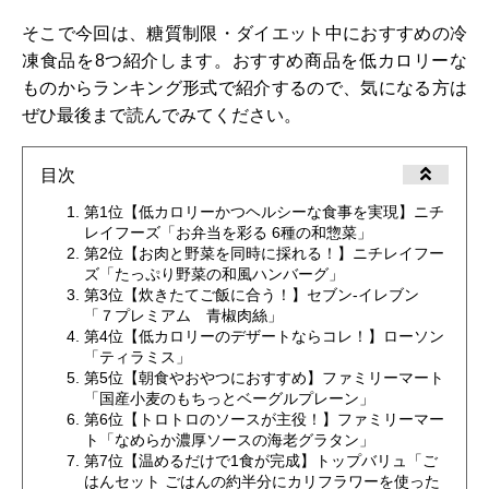
そこで今回は、糖質制限・ダイエット中におすすめの冷
凍食品を8つ紹介します。おすすめ商品を低カロリーな
ものからランキング形式で紹介するので、気になる方は
ぜひ最後まで読んでみてください。
目次
第1位【低カロリーかつヘルシーな食事を実現】ニチ
レイフーズ「お弁当を彩る 6種の和惣菜」
第2位【お肉と野菜を同時に採れる！】ニチレイフー
ズ「たっぷり野菜の和風ハンバーグ」
第3位【炊きたてご飯に合う！】セブン-イレブン
「７プレミアム 青椒肉絲」
第4位【低カロリーのデザートならコレ！】ローソン
「ティラミス」
第5位【朝食やおやつにおすすめ】ファミリーマート
「国産小麦のもちっとベーグルプレーン」
第6位【トロトロのソースが主役！】ファミリーマー
ト「なめらか濃厚ソースの海老グラタン」
第7位【温めるだけで1食が完成】トップバリュ「ご
はんセット ごはんの約半分にカリフラワーを使った