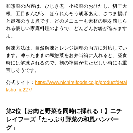
和惣菜の内容は、ひじき煮、小松菜のおひたし、切干大
根、五目きんぴら、ほうれんそう胡麻あえ、さつま揚げ
と昆布のうま煮です。どのメニューも素材の味を感じら
れる優しい家庭料理のようで、どんどんお箸が進みます
よ。
解凍方法は、自然解凍とレンジ調理の両方に対応してい
ます。凍ったままの和惣菜をお弁当箱に入れると、昼食
時には解凍されるので、朝の準備が慌ただしい時にも重
宝しそうです。
公式サイト：
https://www.nichireifoods.co.jp/product/detai
l/sho_id227/
第2位【お肉と野菜を同時に採れる！】ニチ
レイフーズ「たっぷり野菜の和風ハンバー
グ」