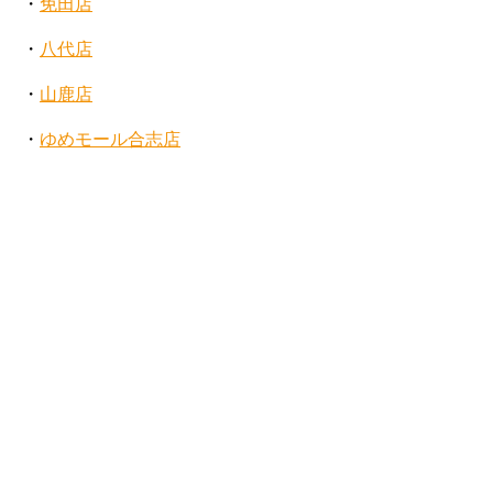
・
免田店
・
八代店
・
山鹿店
・
ゆめモール合志店