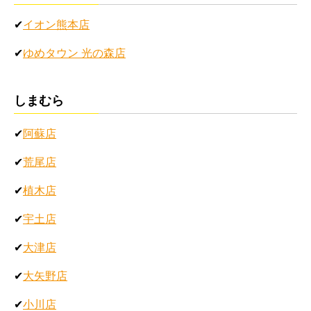
✔
イオン熊本店
✔
ゆめタウン 光の森店
しまむら
✔
阿蘇店
✔
荒尾店
✔
植木店
✔
宇土店
✔
大津店
✔
大矢野店
✔
小川店