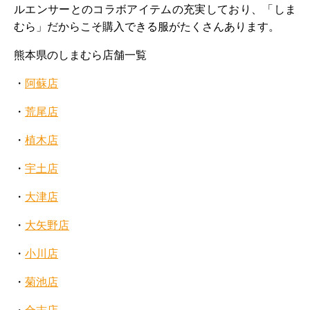
ルエンサーとのコラボアイテムの充実しており、「しま
むら」だからこそ購入できる服がたくさんあります。
熊本県のしまむら店舗一覧
・
阿蘇店
・
荒尾店
・
植木店
・
宇土店
・
大津店
・
大矢野店
・
小川店
・
菊池店