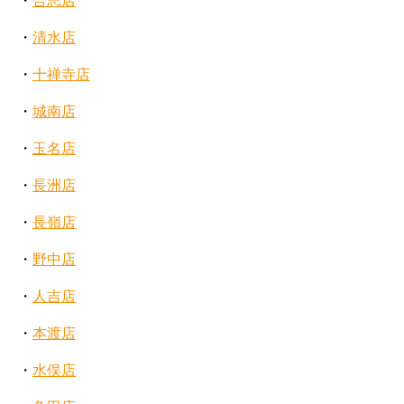
・
合志店
・
清水店
・
十禅寺店
・
城南店
・
玉名店
・
長洲店
・
長嶺店
・
野中店
・
人吉店
・
本渡店
・
水俣店