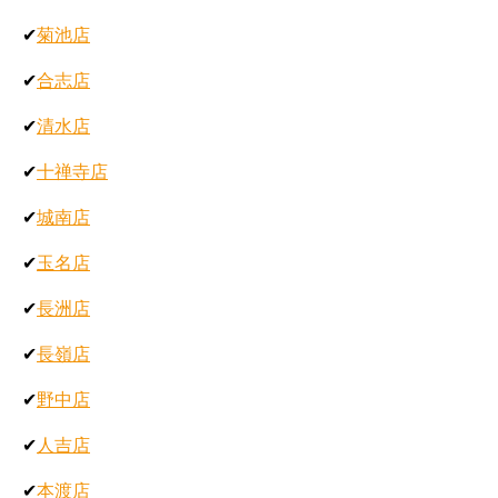
✔
菊池店
✔
合志店
✔
清水店
✔
十禅寺店
✔
城南店
✔
玉名店
✔
長洲店
✔
長嶺店
✔
野中店
✔
人吉店
✔
本渡店