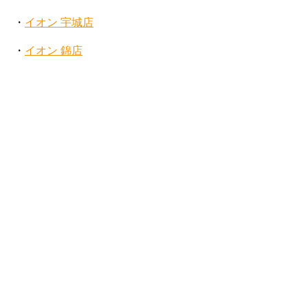
・
イオン 宇城店
・
イオン 錦店