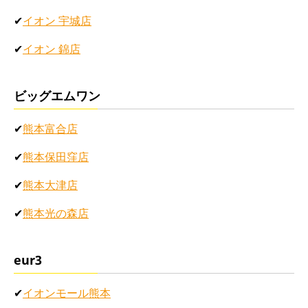
✔
イオン 宇城店
✔
イオン 錦店
ビッグエムワン
✔
熊本富合店
✔
熊本保田窪店
✔
熊本大津店
✔
熊本光の森店
eur3
✔
イオンモール熊本