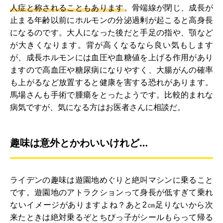
人症と称されることもあります
。骨端線が閉じ、成長が
止まる年齢以前にホルモンの分泌過剰が起こると高身長
になるのです。大人になった後だと手足の指や、顎など
が大きくなります。背が高くなるなら良い気もします
が、成長ホルモンには血圧や血糖値を上げる作用があり
ますので高血圧や糖尿病になりやすく、大腸がんの確率
も上がるなど放置すると健康を害する恐れがあります。
馬場さんも手術で腫瘍をとったようです。比較的まれな
病気ですが、気になる方はお医者さんに相談だ。
趣味は意外とかわいいけれど…
ライデンの趣味は遊園地めぐりと絶叫マシンに乗ること
です。遊園地のアトラクションって身長が低すぎて乗れ
ないイメージがありますよね？あと2㎝足りないから次
来たときは絶対乗るぞとちびっ子がシールもらって帰る