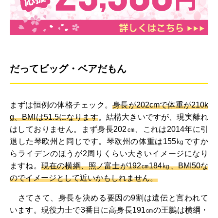
だってビッグ・ベアだもん
まずは恒例の体格チェック。
身長が202cmで体重が210k
g、BMIは51.5になります
。結構大きいですが、現実離れ
はしておりません。まず身長202㎝、これは2014年に引
退した琴欧州と同じです。琴欧州の体重は155㎏ですか
らライデンのほうが2周りくらい大きいイメージになり
ますね。
現在の横綱、照ノ富士が192㎝184㎏、BMI50な
のでイメージとして近いかもしれません。
さてさて、身長を決める要因の9割は遺伝と言われて
います。現役力士で3番目に高身長191㎝の王鵬は横綱・