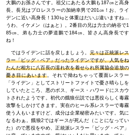
大鵬のお孫さんです。祖父にあたる大鵬も187㎝と高身
長。長兄はプロレスラーの加納幸男で201㎝！お、ライ
デンに近い高身長！130㎏と体重はだいぶ違いますね…
うわ、イケメン（はぁと）。2番目の兄は力士の納谷で1
85㎝、弟も力士の夢道鵬で184㎝、皆さん高身長です
ね！
ではライデンに話を戻しましょう。
元々は正統派レス
ラー「ビッグ・ベア」だったライデンですが、人気をね
たんだ相方に八百長の濡れ衣を着せられ所属協会追放の
憂き目にあいます
。それで拗ねちゃって覆面レスラー
「ライデン」としてストリートファイトで憂さ晴らしを
していたところ、悪のボス、ギース・ハワードにスカウ
トされたようです。初代の餓狼伝説では悪役らしく毒霧
攻撃をしかけてきます。実在のヒール系レスラーで毒霧
使う人もいますけど、成分は企業秘密みたいです。気に
なるわぁ。餓狼2ではギースが死んだ（ことになってい
た）ので悪役をやめ、正統派レスラー「ビッグ・ベア」