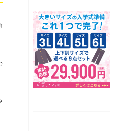
維
の
み