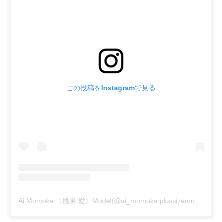
この投稿をInstagramで見る
Ai Momoka 〔桃果 愛〕Model(@ai_momoka.plussizemodel)がシェアした投稿