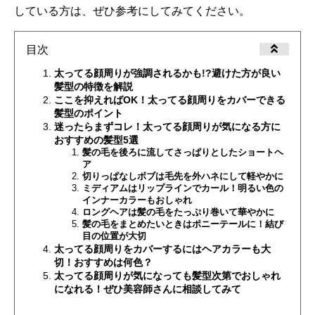
している方は、ぜひ参考にしてみてください。
目次
太ってる顔周りが強調されるかも!?避けた方が良い
髪型の特徴を解説
ここを抑えればOK！太ってる顔周りをカバーできる
髪型のポイント
迷ったらまずコレ！太ってる顔周りが気になる方に
おすすめの髪型5選
髪の毛を後ろに流してさっぱりとしたショートヘ
ア
切りっぱなしボブは毛先を外ハネにして軽やかに
ミディアムはリップラインでカール！明るい色の
インナーカラーもおしゃれ
ロングヘアは髪の毛をたっぷり巻いて華やかに
髪の毛をまとめたいときはポニーテールに！結び
目の位置が大切
太ってる顔周りをカバーするにはヘアカラーも大
切！おすすめは何色？
太ってる顔周りが気になっても髪型次第でおしゃれ
になれる！ぜひ美容師さんに相談してみて