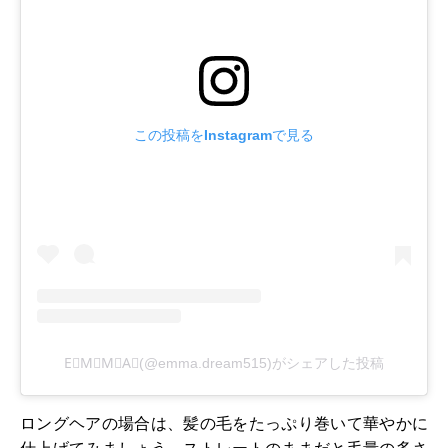
この投稿をInstagramで見る
E⃨M⃨M⃨A⃨(@emma.dream515)がシェアした投稿
ロングヘアの場合は、髪の毛をたっぷり巻いて華やかに