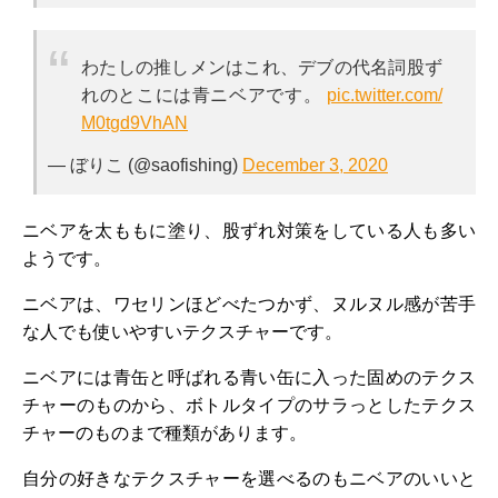
わたしの推しメンはこれ、デブの代名詞股ず
れのとこには青ニベアです。
pic.twitter.com/
M0tgd9VhAN
— ぼりこ (@saofishing)
December 3, 2020
ニベアを太ももに塗り、股ずれ対策をしている人も多い
ようです。
ニベアは、ワセリンほどべたつかず、ヌルヌル感が苦手
な人でも使いやすいテクスチャーです。
ニベアには青缶と呼ばれる青い缶に入った固めのテクス
チャーのものから、ボトルタイプのサラっとしたテクス
チャーのものまで種類があります。
自分の好きなテクスチャーを選べるのもニベアのいいと