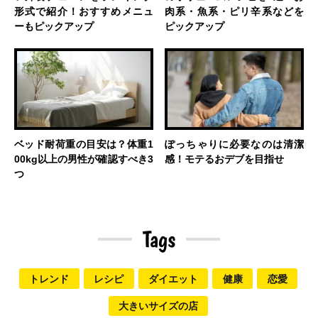
形式で紹介！おすすめメニュ
肉系・魚系・ピリ辛系などを
ーもピックアップ
ピックアップ
ベッド耐荷重の目安は？体重1
ぽっちゃりに必要なのは清潔
00kg以上の男性が確認すべき3
感！モテるおデブを目指せ
つ
Tags
トレンド
レシピ
ダイエット
健康
恋愛
大きいサイズの店