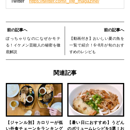
Twitter
https://twitter.com/l_life_magazine/
前の記事へ
前の記事へ
ぽっちゃりなのになぜかモテ
【動画付き】おいしい夏の魚を
る！イケメン芸能人の秘密を徹
一覧で紹介！6~8月が旬のおす
底解説
すめのレシピも
関連記事
【ジャンル別】カロリーが低
【暑い日におすすめ】うどん
い外食チェーンをランキング
のボリュームレシピを5選！お