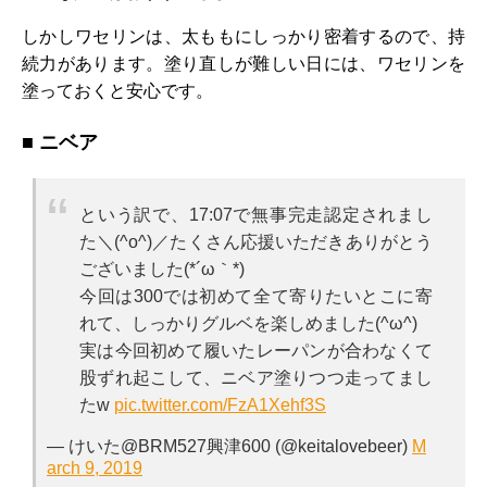
しかしワセリンは、太ももにしっかり密着するので、持
続力があります。塗り直しが難しい日には、ワセリンを
塗っておくと安心です。
■ ニベア
という訳で、17:07で無事完走認定されまし
た＼(^o^)／たくさん応援いただきありがとう
ございました(*´ω｀*)
今回は300では初めて全て寄りたいとこに寄
れて、しっかりグルベを楽しめました(^ω^)
実は今回初めて履いたレーパンが合わなくて
股ずれ起こして、ニベア塗りつつ走ってまし
たw
pic.twitter.com/FzA1Xehf3S
— けいた@BRM527興津600 (@keitalovebeer)
M
arch 9, 2019