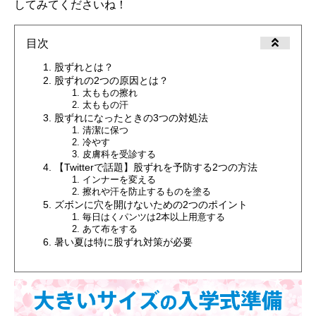
してみてくださいね！
目次
股ずれとは？
股ずれの2つの原因とは？
太ももの擦れ
太ももの汗
股ずれになったときの3つの対処法
清潔に保つ
冷やす
皮膚科を受診する
【Twitterで話題】股ずれを予防する2つの方法
インナーを変える
擦れや汗を防止するものを塗る
ズボンに穴を開けないための2つのポイント
毎日はくパンツは2本以上用意する
あて布をする
暑い夏は特に股ずれ対策が必要