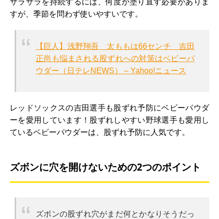
サラサラを持続するには、何度か塗り直す必要がありま
すが、季節を問わず使いやすいです。
【巨人】浅野翔吾 太ももは66センチ 吉田
正尚も悩まされる股ずれへの対策はベビーパ
ウダー（日テレNEWS） – Yahoo!ニュース
レッドソックスの吉田選手も股ずれ予防にベビーパウダ
ーを愛用しています！股ずれしやすい野球選手も愛用し
ているベビーパウダーは、股ずれ予防に人気です。
ズボンに穴を開けないための2つのポイント
ズボンの股ずれ穴がまだ何とかなりそうだっ