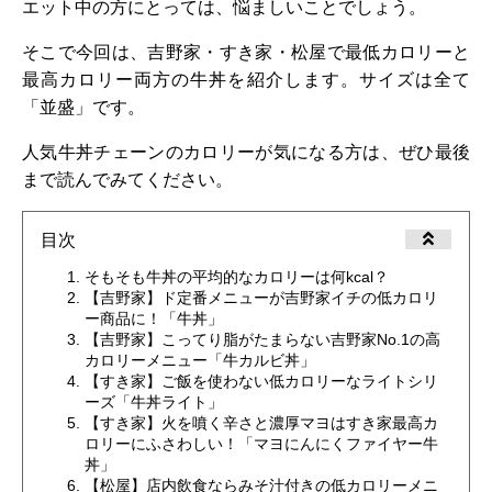
エット中の方にとっては、悩ましいことでしょう。
そこで今回は、吉野家・すき家・松屋で最低カロリーと
最高カロリー両方の牛丼を紹介します。サイズは全て
「並盛」です。
人気牛丼チェーンのカロリーが気になる方は、ぜひ最後
まで読んでみてください。
目次
そもそも牛丼の平均的なカロリーは何kcal？
【吉野家】ド定番メニューが吉野家イチの低カロリ
ー商品に！「牛丼」
【吉野家】こってり脂がたまらない吉野家No.1の高
カロリーメニュー「牛カルビ丼」
【すき家】ご飯を使わない低カロリーなライトシリ
ーズ「牛丼ライト」
【すき家】火を噴く辛さと濃厚マヨはすき家最高カ
ロリーにふさわしい！「マヨにんにくファイヤー牛
丼」
【松屋】店内飲食ならみそ汁付きの低カロリーメニ