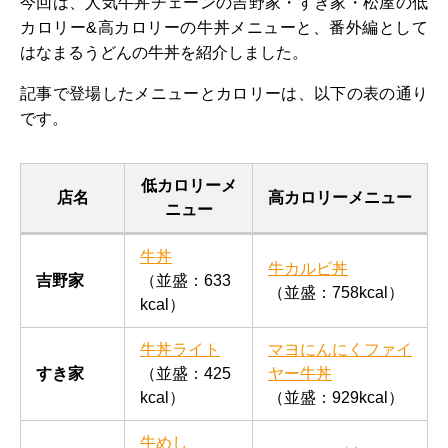
今回は、人気牛丼チェーンの吉野家・すき家・松屋の低
カロリー&高カロリーの牛丼メニューと、番外編として
はなまるうどんの牛丼を紹介しました。
記事で登場したメニューとカロリーは、以下の表の通り
です。
低カロリーメ
店名
高カロリーメニュー
ニュー
牛丼
牛カルビ丼
吉野家
（並盛：633
（並盛：758kcal）
kcal）
牛丼ライト
マヨにんにくファイ
すき家
（並盛：425
ヤー牛丼
kcal）
（並盛：929kcal）
牛めし