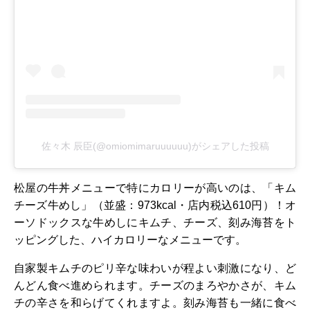
佐々木 辰臣(@omiomimaruuuuuu)がシェアした投稿
松屋の牛丼メニューで特にカロリーが高いのは、「キム
チーズ牛めし」（並盛：973kcal・店内税込610円）！オ
ーソドックスな牛めしにキムチ、チーズ、刻み海苔をト
ッピングした、ハイカロリーなメニューです。
自家製キムチのピリ辛な味わいが程よい刺激になり、ど
んどん食べ進められます。チーズのまろやかさが、キム
チの辛さを和らげてくれますよ。刻み海苔も一緒に食べ