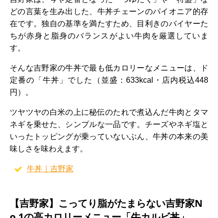
どの言葉を生み出した、牛丼チェーンのパイオニア的存
在です。独自の基準を満たすため、目利きのバイヤーた
ちが赤身と脂身のバランスがよい牛肉を厳選していま
す。
そんな吉野家の牛丼で最も低カロリーなメニューは、ド
定番の「牛丼」でした（並盛：633kcal・店内税込448
円）。
ツヤツヤの白米の上に秘伝のたれで煮込んだ牛肉とタマ
ネギを乗せた、シンプルな一品です。チーズやネギ塩と
いったトッピングが乗っていないぶん、牛丼の本来の美
味しさを味わえます。
牛丼｜吉野家
【吉野家】こってり脂がたまらない吉野家N
o.1の高カロリーメニュー「牛カルビ丼」