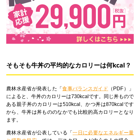
そもそも牛丼の平均的なカロリーは何kcal？
農林水産省が発表した「
食事バランスガイド
（PDF）」
によると、牛丼のカロリーは730kcalです。同じ丼もので
ある親子丼のカロリーは510kcal、かつ丼は870kcalです
から、牛丼は丼もののなかでも比較的高カロリーとなり
ます。
農林水産省が公表している「
一日に必要なエネルギー量