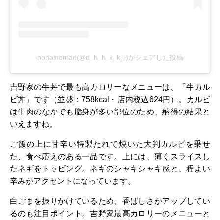
nonameman(@d_h_h_k_k_j)がシェアした投稿
吉野家の牛丼で最も高カロリーなメニューは、「牛カル
ビ丼」です（並盛：758kcal・店内税込624円）。カルビ
は牛肉のなかでも脂身が多い部位のため、納得の結果と
いえますね。
ご飯の上に甘辛い特製たれで焼いた大判カルビを乗せ
た、食べ応えのある一品です。上には、薄くスライスし
たネギをトッピング。ネギのシャキシャキ感と、程よい
辛みがアクセントになっています。
白ごまを振りかけているため、香ばしさがアップしてい
るのも注目ポイント。吉野家最高カロリーのメニューと