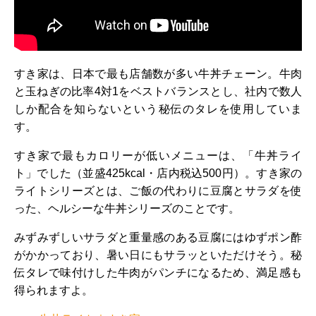
すき家は、日本で最も店舗数が多い牛丼チェーン。牛肉
と玉ねぎの比率4対1をベストバランスとし、社内で数人
しか配合を知らないという秘伝のタレを使用していま
す。
すき家で最もカロリーが低いメニューは、「牛丼ライ
ト」でした（並盛425kcal・店内税込500円）。すき家の
ライトシリーズとは、ご飯の代わりに豆腐とサラダを使
った、ヘルシーな牛丼シリーズのことです。
みずみずしいサラダと重量感のある豆腐にはゆずポン酢
がかかっており、暑い日にもサラッといただけそう。秘
伝タレで味付けした牛肉がパンチになるため、満足感も
得られますよ。