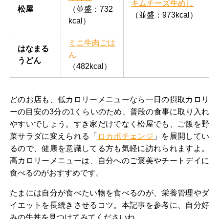
キムチーズ牛めし
松屋
（並盛：732
（並盛：973kcal）
kcal）
ミニ牛肉ごは
はなまる
ん
うどん
（482kcal）
どのお店も、低カロリーメニューなら一日の摂取カロリ
ーの目安の3分の1くらいのため、普段の食事に取り入れ
やすいでしょう。すき家だけでなく松屋でも、ご飯を野
菜サラダに変えられる「
ロカボチェンジ
」を展開してい
るので、健康を意識してる方も気軽に訪れられますよ。
高カロリーメニューは、自分へのご褒美やチートデイに
食べるのがおすすめです。
たまには自分が食べたい物を食べるのが、栄養管理やダ
イエットを長続きさせるコツ。本記事を参考に、自分好
みの牛丼を見つけてみてくださいね。