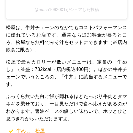
@masa1092001がシェアした投稿
松屋は、牛丼チェーンのなかでもコストパフォーマンス
に優れているお店です。通常なら追加料金が要るとこ
ろ、松屋なら無料でみそ汁をセットにできます（※店内
飲食に限る）。
松屋で最もカロリーが低いメニューは、定番の「牛め
し」（並盛：732kcal・店内税込400円）。ほかの牛丼チ
ェーンでいうところの、「牛丼」に該当するメニューで
す。
ふっくら炊いた白ご飯が隠れるほどたっぷり牛肉とタマ
ネギを乗せており、一目見ただけで食べ応えがあるのが
わかります。醤油ベースの優しい味わいで、ホッとひと
息つきながらいただけますよ。
牛めし｜松屋