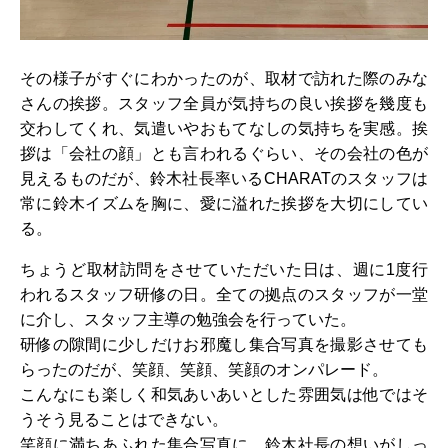
その様子がすぐにわかったのが、取材で訪れた際のみな
さんの挨拶。スタッフ全員が気持ちの良い挨拶を幾度も
交わしてくれ、気遣いやおもてなしの気持ちを実感。挨
拶は「会社の顔」とも言われるぐらい、その会社の色が
見えるものだが、鈴木社長率いるCHARATのスタッフは
常に鈴木イズムを胸に、愛に溢れた挨拶を大切にしてい
る。
ちょうど取材訪問をさせていただいた日は、週に1度行
われるスタッフ研修の日。全ての拠点のスタッフが一堂
に介し、スタッフ主導の勉強会を行っていた。
研修の隙間に少しだけお邪魔し集合写真を撮影させても
らったのだが、笑顔、笑顔、笑顔のオンパレード。
こんなにも楽しく和気あいあいとした雰囲気は他ではそ
うそう見ることはできない。
笑顔に満ちあふれた集合写真に、鈴木社長の想いがしっ