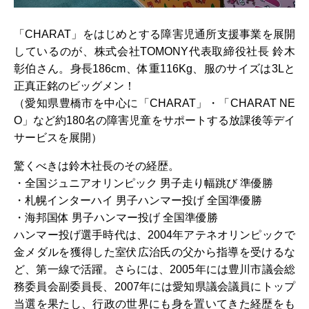
「CHARAT」をはじめとする障害児通所支援事業を展開
しているのが、株式会社TOMONY代表取締役社長 鈴木
彰伯さん。身長186cm、体重116Kg、服のサイズは3Lと
正真正銘のビッグメン！
（愛知県豊橋市を中心に「CHARAT」・「CHARAT NE
O」など約180名の障害児童をサポートする放課後等デイ
サービスを展開）
驚くべきは鈴木社長のその経歴。
・全国ジュニアオリンピック 男子走り幅跳び 準優勝
・札幌インターハイ 男子ハンマー投げ 全国準優勝
・海邦国体 男子ハンマー投げ 全国準優勝
ハンマー投げ選手時代は、2004年アテネオリンピックで
金メダルを獲得した室伏広治氏の父から指導を受けるな
ど、第一線で活躍。さらには、2005年には豊川市議会総
務委員会副委員長、2007年には愛知県議会議員にトップ
当選を果たし、行政の世界にも身を置いてきた経歴をも