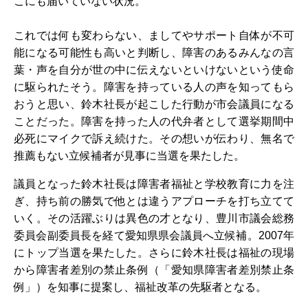
こにも届いていない状況。
これでは何も変わらない、ましてやサポート自体が不可
能になる可能性も高いと判断し、障害のあるみんなの言
葉・声を自分が世の中に伝えないといけないという使命
に駆られたそう。障害を持っている人の声を知ってもら
おうと思い、鈴木社長が起こした行動が市会議員になる
ことだった。障害を持った人の代弁者として選挙期間中
必死にマイクで訴え続けた。その想いが伝わり、無名で
推薦もない立候補者が見事に当選を果たした。
議員となった鈴木社長は障害者福祉と学校教育に力を注
ぎ、持ち前の勝気で他とは違うアプローチを打ち立てて
いく。その活躍ぶりは異色の才となり、豊川市議会総務
委員会副委員長を経て愛知県県会議員へ立候補。2007年
にトップ当選を果たした。さらに鈴木社長は福祉の現場
から障害者差別の禁止条例（「愛知県障害者差別禁止条
例」）を知事に提案し、福祉改革の先駆者となる。