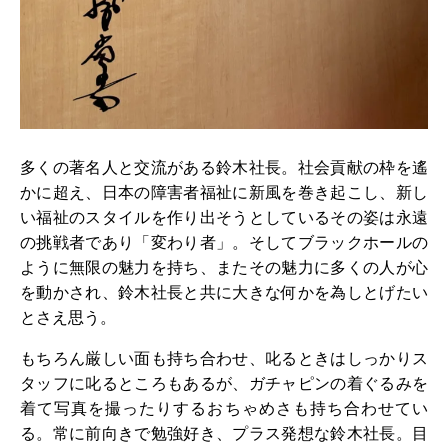
多くの著名人と交流がある鈴木社長。社会貢献の枠を遙
かに超え、日本の障害者福祉に新風を巻き起こし、新し
い福祉のスタイルを作り出そうとしているその姿は永遠
の挑戦者であり「変わり者」。そしてブラックホールの
ように無限の魅力を持ち、またその魅力に多くの人が心
を動かされ、鈴木社長と共に大きな何かを為しとげたい
とさえ思う。
もちろん厳しい面も持ち合わせ、叱るときはしっかりス
タッフに叱るところもあるが、ガチャピンの着ぐるみを
着て写真を撮ったりするおちゃめさも持ち合わせてい
る。常に前向きで勉強好き、プラス発想な鈴木社長。目