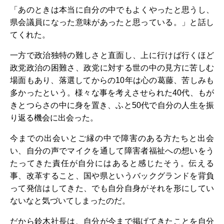
「あのときは本当に自分の中でもよくやったと思うし、
県会議員になった意味があったと思っている。」と話し
てくれた。
一方で政治独特の難しさと直面し、上に行けば行くほど
政党政治の困難さ、政党に対する世の中の見方に苦しむ
場面もあり、落選してからの10年は心の葛藤、苦しみも
多かったという。様々な事を考えさせられた40代、もが
きとつらさの中に身を置き、ふと50代で自分の人生を振
り返る機会に出会った。
今までの出会いとご縁の中で障害のある方たちと出会
い、自分の声でマイクを通して障害者福祉への想いをう
たってきた責任が自分にはあると感じたそう。伝える
事、改革すること、国や県というバックグランドを背負
って発信はしてきた、でも自分自身がそれを形にしてい
ないなと気づいてしまったのだ。
だから鈴木社長は、自分が今まで掲げてきたことを自分