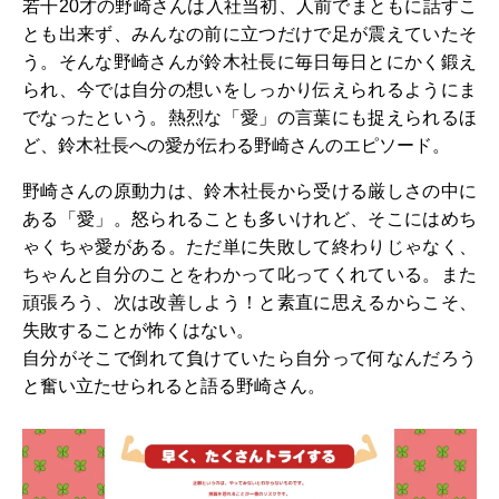
若干20才の野崎さんは入社当初、人前でまともに話すこ
とも出来ず、みんなの前に立つだけで足が震えていたそ
う。そんな野崎さんが鈴木社長に毎日毎日とにかく鍛え
られ、今では自分の想いをしっかり伝えられるようにま
でなったという。熱烈な「愛」の言葉にも捉えられるほ
ど、鈴木社長への愛が伝わる野崎さんのエピソード。
野崎さんの原動力は、鈴木社長から受ける厳しさの中に
ある「愛」。怒られることも多いけれど、そこにはめち
ゃくちゃ愛がある。ただ単に失敗して終わりじゃなく、
ちゃんと自分のことをわかって叱ってくれている。また
頑張ろう、次は改善しよう！と素直に思えるからこそ、
失敗することが怖くはない。
自分がそこで倒れて負けていたら自分って何なんだろう
と奮い立たせられると語る野崎さん。