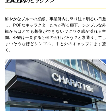
正真正銘のビッグメン
鮮やかなブルーの壁紙、事業所内に降り注ぐ明るい日差
し、POPなキャラクターたちが彩る廊下、シンプルな外
観からはとても想像ができないワクワク感が溢れる空
間。外観は一見すると何の会社だろう？と素通りしてし
まいそうなほどシンプル。中と外のギャップにまず驚
く。