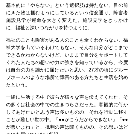
基本的に「やらない」という選択肢は持たない、目の前
にきた物は掴むようにしているという信念通り、障害者
施設見学が運命を大きく変えた。施設見学をきっかけ
に、福祉と深いつながりを持つように。
福祉のことも障害がある人のことも全くわからない、福
祉大学を出ているわけでもない、そんな自分がどこまで
できるかわからないけど、いままで自分をサポートして
くれた人たちの想いや力の強さを知っているから、今度
は自分の力を誰かに届けたいと思い、27才の頃にグルー
プホームのような場所で障害のある方たちと生活を始め
たという。
一緒に生活する中で彼らが様々な声を伝えてくれた。そ
の多くは社会の中での生きづらさだった。客観的に何か
してあげたいと思う声は多いものの、それを行動に移す
ことが難しい世の中。「●●がこうだからできない」「●●
が悪いよね」と、批判の声は聞くものの、その想いはど