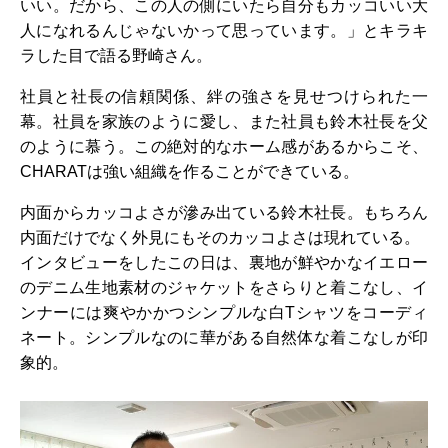
いい。だから、この人の側にいたら自分もカッコいい大
人になれるんじゃないかって思っています。」とキラキ
ラした目で語る野崎さん。
社員と社長の信頼関係、絆の強さを見せつけられた一
幕。社員を家族のように愛し、また社員も鈴木社長を父
のように慕う。この絶対的なホーム感があるからこそ、
CHARATは強い組織を作ることができている。
内面からカッコよさが滲み出ている鈴木社長。もちろん
内面だけでなく外見にもそのカッコよさは現れている。
インタビューをしたこの日は、裏地が鮮やかなイエロー
のデニム生地素材のジャケットをさらりと着こなし、イ
ンナーには爽やかかつシンプルな白Tシャツをコーディ
ネート。シンプルなのに華がある自然体な着こなしが印
象的。