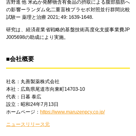
吉野進 他 米ぬか発酵物含有食品の摂取による腹部脂肪へ
の影響ーランダム化二重盲検プラセボ対照並行群間比較
試験ー 薬理と治療 2021; 49: 1639-1648.
研究は、経済産業省戦略的基盤技術高度化支援事業費JP
J005698の助成により実施。
■会社概要
社名：丸善製薬株式会社
本社：広島県尾道市向東町14703-10
代表：日暮 泰広
設立：昭和24年7月13日
ホームページ：
https://www.maruzenpcy.co.jp/
ニュースリリース元