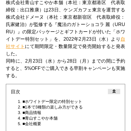
株式会社青山すこやか本舗（本社：東京都港区 代表取
締役：出口雅康）は23日、ケンズカフェ東京を運営する
株式会社ドメーヌ（本社：東京都新宿区 代表取締役：
氏家健治）が監修する『魔法のガトーショコラ 麗（URU
RU）』の限定パッケージとギフトカードが付いた「ホワ
イトデー特別セット」を、2022年2月23日（水）より
自
社サイト
にて期間限定・数量限定で発売開始すると発表
した。
同時に、2月23日（水）から28日（月）までの間に予約
すると、5%OFFでご購入できる早割キャンペーンも実施
する。
目次
■ホワイトデー限定の特別セット
■1本で3種類の楽しみ方ができる
■商品情報
■青山すこやか本舗
■会社概要