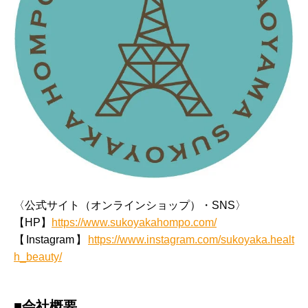
〈公式サイト（オンラインショップ）・SNS〉
【HP】
https://www.sukoyakahompo.com/
【Instagram】
https://www.instagram.com/sukoyaka.healt
h_beauty/
■会社概要