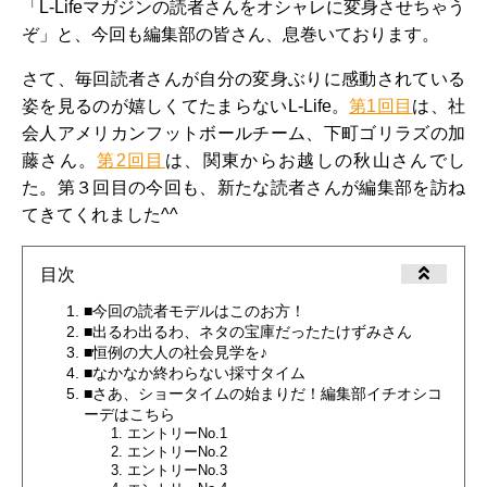
「L-Lifeマガジンの読者さんをオシャレに変身させちゃう
ぞ」と、今回も編集部の皆さん、息巻いております。
さて、毎回読者さんが自分の変身ぶりに感動されている
姿を見るのが嬉しくてたまらないL-Life。
第1回目
は、社
会人アメリカンフットボールチーム、下町ゴリラズの加
藤さん。
第2回目
は、関東からお越しの秋山さんでし
た。第３回目の今回も、新たな読者さんが編集部を訪ね
てきてくれました^^
目次
■今回の読者モデルはこのお方！
■出るわ出るわ、ネタの宝庫だったたけずみさん
■恒例の大人の社会見学を♪
■なかなか終わらない採寸タイム
■さあ、ショータイムの始まりだ！編集部イチオシコ
ーデはこちら
エントリーNo.1
エントリーNo.2
エントリーNo.3